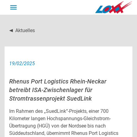
DE
EN
Aktuelles
Back
Back
Back
Back
Transports
Supply chain solutions
Company
Career
19/02/2025
Transports Overview
Supply chain solutions Overview
Company Overview
Career Overview
Rhenus Port Logistics Rhein-Neckar
betreibt ISA-Zwischenlager für
Truck transport
Transport related warehousing
About us
Apprenticeship
Stromtrassenprojekt SuedLink
Special transport
Industries
Corporate policy
Im Rahmen des „SuedLink“-Projekts, einer 700
Kilometer langen Hochspannungs-Gleichstrom-
Übertragung (HGÜ) von der Nordsee bis nach
Rail transport
Additional services
Sustainability
Süddeutschland, übernimmt Rhenus Port Logistics