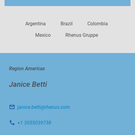
Argentina
Brazil
Colombia
Mexico
Rhenus Gruppe
Region Americas
Janice Betti
janice.betti@rhenus.com
+1 3055039738