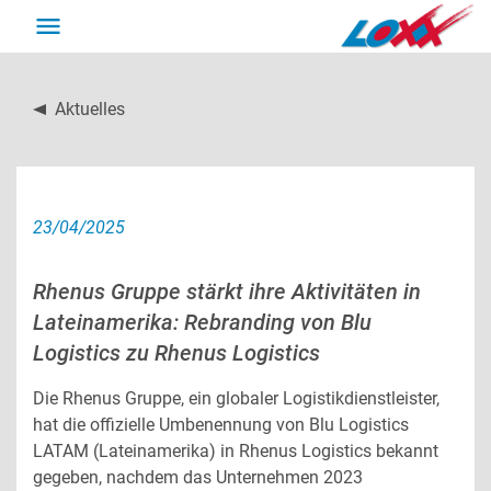
DE
EN
Aktuelles
Back
Back
Back
Back
Transports
Supply chain solutions
Company
Career
23/04/2025
Transports Overview
Supply chain solutions Overview
Company Overview
Career Overview
Rhenus Gruppe stärkt ihre Aktivitäten in
Lateinamerika: Rebranding von Blu
Truck transport
Transport related warehousing
About us
Apprenticeship
Logistics zu Rhenus Logistics
Special transport
Industries
Corporate policy
Die Rhenus Gruppe, ein globaler Logistikdienstleister,
hat die offizielle Umbenennung von Blu Logistics
LATAM (Lateinamerika) in Rhenus Logistics bekannt
Rail transport
Additional services
Sustainability
gegeben, nachdem das Unternehmen 2023