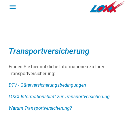
DE
EN
Zurück
Zurück
Zurück
Zurück
Transportversicherung
Transporte
Supply Chain Lösungen
Unternehmen
Karriere
Transporte Overview
Supply Chain Lösungen Overview
Unternehmen Overview
Karriere Overview
Finden Sie hier nützliche Informationen zu Ihrer
Transportversicherung:
Lkw-Transport
Transport Related Warehousing
Über uns
Ausbildung
DTV - Güterversicherungsbedingungen
LOXX Informationsblatt zur Transportversicherung
Spezialtransporte
Branchen
Unternehmenspolitik
Stellenangebote
Warum Transportversicherung?
Bahntransport
Zusatzleistungen
Nachhaltigkeit