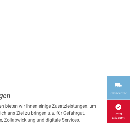
Datacenter
ngen
en bieten wir Ihnen einige Zusatzleistungen, um
check_circle
ch ans Ziel zu bringen u.a. für Gefahrgut,
Jetzt
anfragen!
, Zollabwicklung und digitale Services.