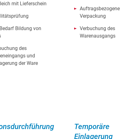
leich mit Lieferschein
Auftragsbezogene
litätsprüfung
Verpackung
 Bedarf Bildung von
Verbuchung des
s
Warenausgangs
buchung des
eneingangs und
lagerung der Ware
ionsdurchführung
Temporäre
Einlagerung