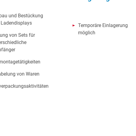
bau und Bestückung
 Ladendisplays
Temporäre Einlagerung
möglich
dung von Sets für
erschiedliche
fänger
montagetätigkeiten
abelung von Waren
verpackungsaktivitäten